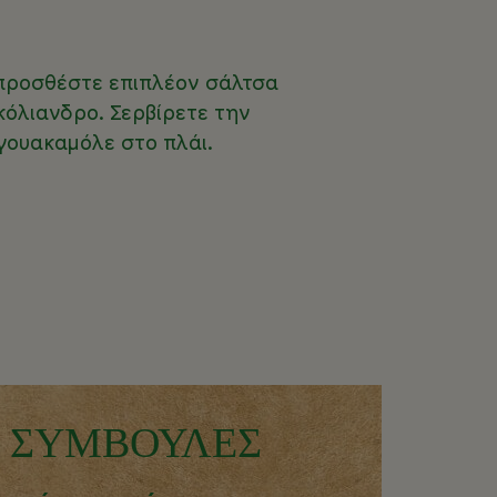
ι προσθέστε επιπλέον σάλτσα
κόλιανδρο. Σερβίρετε την
γουακαμόλε στο πλάι.
Σ ΣΥΜΒΟΥΛΕΣ