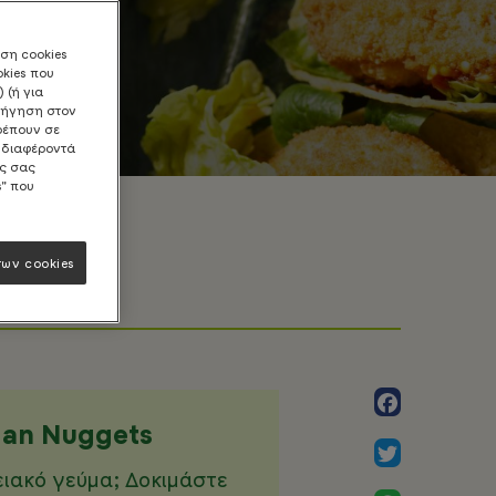
ήση cookies
okies που
 (ή για
ριήγηση στον
ρέπουν σε
νδιαφέροντά
ις σας
s" που
ων cookies
Facebook
gan Nuggets
Twitter
ειακό γεύμα; Δοκιμάστε