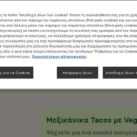
ς το πεδίο "Αποδοχή όλων των cookies" δίνετε τη συγκατάθεσή σας για τη χρ
τανται από τον πάροχο του παρόντος ιστοτόπου (first party cookies) και για co
ται από άλλους μέσω του παρόχου του παρόντος ιστοτόπου (third party cookies)
τεχνολογίες) με σκοπό να ενισχύσουμε τη συνολική σας εμπειρία από την πε
να μετρήσουμε το κοινό μας, να συλλέξουμε χρήσιμες πληροφορίες που θα επιτ
ους συνεργάτες μας να σας προσφέρουμε διαφημίσεις προσαρμοσμένες στα ε
ε περισσότερα στη Δήλωση Ιδιωτικότητάς μας και διαχειριστείτε τις προτιμήσε
ς εδώ ή ανά πάσα στιγμή επιλέγοντας τον σύνδεσμο "Ρυθμίσεις για τα Cookie
στον ιστότοπό μας.
Περισσότερες πληροφορίες
ς για τα Cookies
Απόρριψη όλων
Αποδοχή όλων τ
4
ΜΕΡΙΔΕΣ
30
MIN
Μεξικάνικα Tacos με Ve
Ψάχνετε για ένα εύκολο οικογεν