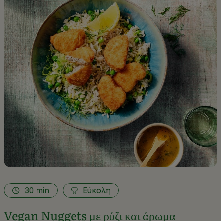
30
min
Εύκολη
Vegan Nuggets με ρύζι και άρωμα