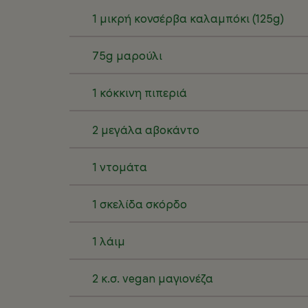
1 μικρή κονσέρβα καλαμπόκι (125g)
75g μαρούλι
1 κόκκινη πιπεριά
2 μεγάλα αβοκάντο
1 ντομάτα
1 σκελίδα σκόρδο
1 λάιμ
2 κ.σ. vegan μαγιονέζα