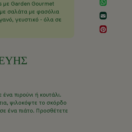
WhatsApp
os με Garden Gourmet
 με σαλάτα με φασόλια
Email
γανό, γευστικό - όλα σε
Pinterest
ΚΕΥΗΣ
 ένα πιρούνι ή κουτάλι.
τια, ψιλοκόψτε το σκόρδο
α σε ένα πιάτο. Προσθέτετε