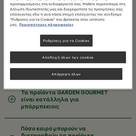
προσαρμοσμένες στα ενδιαφέροντά σας. Μάθετε περισσότερα στη
Δήλωση Ιδιωτικότητάς μας και διαχειριστείτε τις προτιμήσεις σας
επιλέγοντας εδώ ή ανά πάσα στιγμή επιλέγοντας τον σύνδεσμο
Πόσο καιρό μπορούν να
"Ρυθμίσεις για τα Cookies" που βρίσκεται στον ιστότοπό
μας.
Περισσότερες πληροφορίες
διατηρηθούν τα προϊόντα
GARDEN GOURMET μετά το
άνοιγμα της συσκευασίας;
Ρυθμίσεις για τα Cookies
Αποδοχή όλων των cookies
Πώς μπορώ να μαγειρέψω τα
προϊόντα GARDEN GOURMET;
Απόρριψη όλων
Τα προϊόντα GARDEN GOURMET
είναι κατάλληλα για
μπάρμπεκιου;
Πόσο καιρό μπορούν να
διατηρηθούν τα προϊόντα