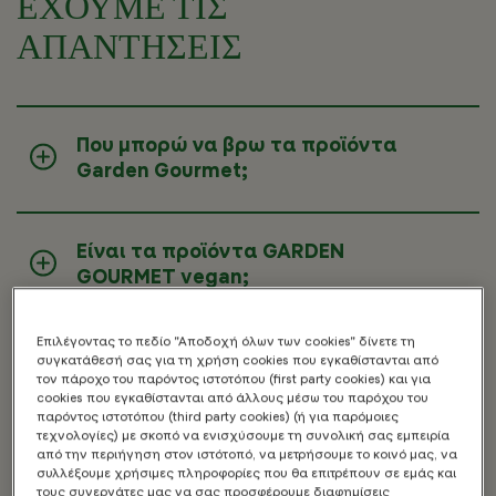
ΕΧΟΥΜΕ ΤΙΣ
ΑΠΑΝΤΗΣΕΙΣ
Που μπορώ να βρω τα προϊόντα
Garden Gourmet;
Είναι τα προϊόντα GARDEN
GOURMET vegan;
Επιλέγοντας το πεδίο "Αποδοχή όλων των cookies" δίνετε τη
Περιέχουν γλουτένη τα προϊόντα
συγκατάθεσή σας για τη χρήση cookies που εγκαθίστανται από
GARDEN GOURMET;
τον πάροχο του παρόντος ιστοτόπου (first party cookies) και για
cookies που εγκαθίστανται από άλλους μέσω του παρόχου του
παρόντος ιστοτόπου (third party cookies) (ή για παρόμοιες
τεχνολογίες) με σκοπό να ενισχύσουμε τη συνολική σας εμπειρία
από την περιήγηση στον ιστότοπό, να μετρήσουμε το κοινό μας, να
Είναι τα προϊόντα GARDEN
συλλέξουμε χρήσιμες πληροφορίες που θα επιτρέπουν σε εμάς και
GOURMET κατάλληλα για παιδιά;
τους συνεργάτες μας να σας προσφέρουμε διαφημίσεις