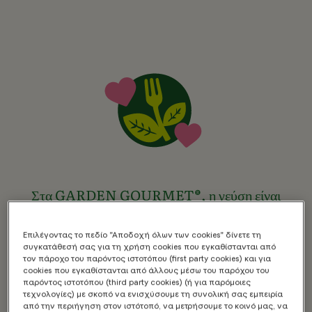
Στα GARDEN GOURMET®, η γεύση είναι
ευχάριστη.
Η αγάπη μας για τα φυτά
Επιλέγοντας το πεδίο "Αποδοχή όλων των cookies" δίνετε τη
συγκατάθεσή σας για τη χρήση cookies που εγκαθίστανται από
γεννήθηκε από έναν κήπο το
τον πάροχο του παρόντος ιστοτόπου (first party cookies) και για
1986, με το πάθος μας για
cookies που εγκαθίστανται από άλλους μέσω του παρόχου του
φαγητό βασισμένο σε φυτικά
παρόντος ιστοτόπου (third party cookies) (ή για παρόμοιες
τεχνολογίες) με σκοπό να ενισχύσουμε τη συνολική σας εμπειρία
συστατικά. Από τότε,
από την περιήγηση στον ιστότοπό, να μετρήσουμε το κοινό μας, να