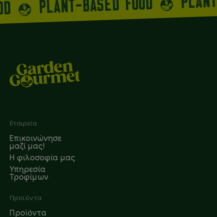
PLAN
PLANT-BASED FOOD
OOD
Footer
Εταιρεία
Επικοινώνησε
μαζί μας!
Η φιλοσοφία μας
Υπηρεσία
Τροφίμων
Προϊόντα
Προϊόντα