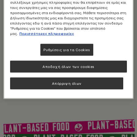
χρησιμοποιούμε την αγάπη
συλλέξουμε χρήσιμες πληροφορίες που θα επιτρέπουν σε εμάς και
μας για τη φύση και το
τους συνεργάτες μας να σας προσφέρουμε διαφημίσεις
νόστιμο φαγητό για να
προσαρμοσμένες στα ενδιαφέροντά σας. Μάθετε περισσότερα στη
Δήλωση Ιδιωτικότητάς μας και διαχειριστείτε τις προτιμήσεις σας
μετατρέψουμε τα φυτά σε
επιλέγοντας εδώ ή ανά πάσα στιγμή επιλέγοντας τον σύνδεσμο
vegan και vegetarian
"Ρυθμίσεις για τα Cookies" που βρίσκεται στον ιστότοπό
επιλογές.
μας.
Περισσότερες πληροφορίες
Δεν προσπαθούμε να
Ρυθμίσεις για τα Cookies
πείσουμε τους ανθρώπους να
αλλάξουν εντελώς τη
διατροφή τους. Θέλουμε
Αποδοχή όλων των cookies
απλά να τους εμπνεύσουμε
με τα νόστιμα φυτικά
Απόρριψη όλων
προϊόντα μας και την
ποικιλία των συνταγών μας.
PLANT-BASED
PLANT-BASED FOOD