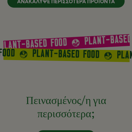
ΑΝΑΚΆΛΥΨΕ ΠΕΡΙΣΣΌΤΕΡΑ ΠΡΟΪΌΝΤΑ
PLANT-BASED
PLANT-BASED FOOD
 FOOD
PLANT-BASED FOOD
PLA
Πεινασμένος/η για
περισσότερα;