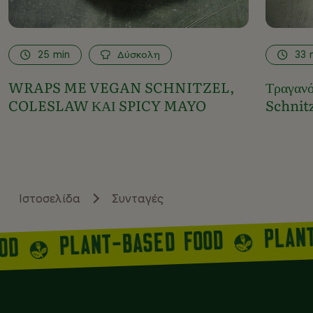
25
min
Δύσκολη
33
WRAPS ME VEGAN SCHNITZEL,
Τραγανό
COLESLAW ΚΑΙ SPICY MAYO
Schnit
Ιστοσελίδα
Συνταγές
PLAN
PLANT-BASED FOOD
OOD