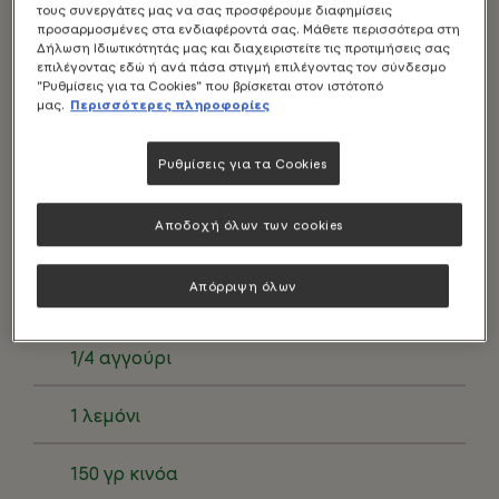
τους συνεργάτες μας να σας προσφέρουμε διαφημίσεις
προσαρμοσμένες στα ενδιαφέροντά σας. Μάθετε περισσότερα στη
Δήλωση Ιδιωτικότητάς μας και διαχειριστείτε τις προτιμήσεις σας
επιλέγοντας εδώ ή ανά πάσα στιγμή επιλέγοντας τον σύνδεσμο
"Ρυθμίσεις για τα Cookies" που βρίσκεται στον ιστότοπό
μας.
Περισσότερες πληροφορίες
186 γραμμάρια VEGAN SCHNITZEL
Ρυθμίσεις για τα Cookies
1 καρότο
Αποδοχή όλων των cookies
1 ματσάκι ραπανάκια
Απόρριψη όλων
75 γρ μαρούλι
1/4 αγγούρι
1 λεμόνι
150 γρ κινόα