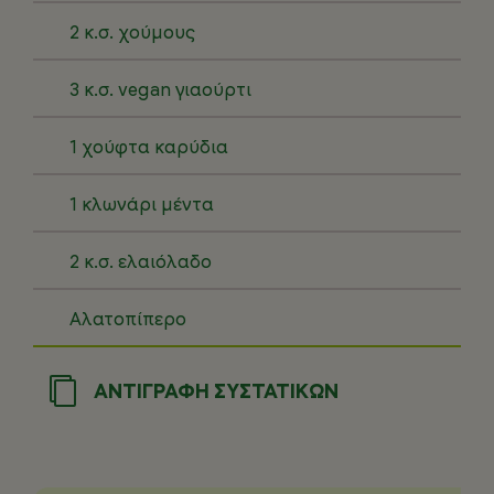
2 κ.σ. χούμους
3 κ.σ. vegan γιαούρτι
1 χούφτα καρύδια
1 κλωνάρι μέντα
2 κ.σ. ελαιόλαδο
Αλατοπίπερο
ΑΝΤΙΓΡΑΦΗ ΣΥΣΤΑΤΙΚΩΝ