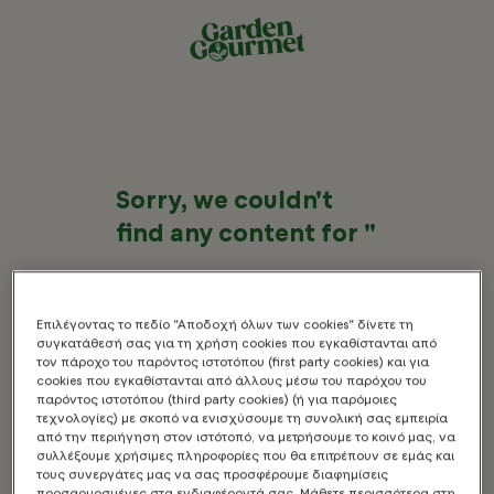
Sorry, we couldn't
find any content for ''
Remember check your
spelling
Επιλέγοντας το πεδίο "Αποδοχή όλων των cookies" δίνετε τη
συγκατάθεσή σας για τη χρήση cookies που εγκαθίστανται από
Try differents keywords
τον πάροχο του παρόντος ιστοτόπου (first party cookies) και για
cookies που εγκαθίστανται από άλλους μέσω του παρόχου του
παρόντος ιστοτόπου (third party cookies) (ή για παρόμοιες
τεχνολογίες) με σκοπό να ενισχύσουμε τη συνολική σας εμπειρία
από την περιήγηση στον ιστότοπό, να μετρήσουμε το κοινό μας, να
συλλέξουμε χρήσιμες πληροφορίες που θα επιτρέπουν σε εμάς και
τους συνεργάτες μας να σας προσφέρουμε διαφημίσεις
προσαρμοσμένες στα ενδιαφέροντά σας. Μάθετε περισσότερα στη