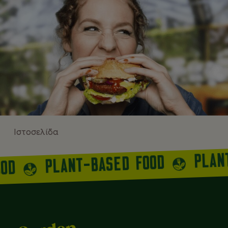
Ιστοσελίδα
PLAN
PLANT-BASED FOOD
OOD